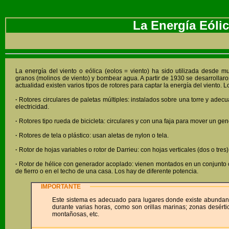
La Energía Eóli
La energía del viento o eólica (eolos = viento) ha sido utilizada desde 
granos (molinos de viento) y bombear agua. A partir de 1930 se desarrollaron
actualidad existen varios tipos de rotores para captar la energía del viento. L
·
Rotores circulares de paletas múltiples: instalados sobre una torre y ad
electricidad.
·
Rotores tipo rueda de bicicleta: circulares y con una faja para mover un gen
·
Rotores de tela o plástico: usan aletas de nylon o tela.
·
Rotor de hojas variables o rotor de Darrieu: con hojas verticales (dos o tres
·
Rotor de hélice con generador acoplado: vienen montados en un conjunto co
de fierro o en el techo de una casa. Los hay de diferente potencia.
IMPORTANTE
Este sistema es adecuado para lugares donde existe abundant
durante varias horas, como son orillas marinas; zonas desérti
montañosas, etc.