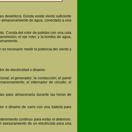
s desérticos. Donde existe viento suficiente
de almacenamiento de agua, conectado a una
nto. Consta del rotor de paletas con una cola
ansmisión; el eje rotor, y la bomba de agua,
cenamiento.
n es necesario medir la potencia del viento y
or de electricidad o dinamo.
ional; el generador; la conducción; el panel
macenamiento; el interruptor de circuito; el
rías para almacenaría durante las horas de
dor o dinamo de carro con una batería para
enimiento continuo para evitar el deterioro.
el asesoramiento de un electricista para una