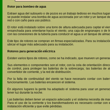
Rotor para bombeo de agua
Extraer agua del subsuelo o de pozos es un trabajo tedioso en muchos lugare
se puede instalar una bomba de agua accionada por un rotor y un tanque 
red o con caño para uso público.
El rotor está instalado sobre una torre de altura adecuada para captar el vie
ensanchada para orientarse hacia el viento; una caja de engranajes o de tr
con las conexiones de la tubería para conducir el agua a un tanque de alma
Este tipo de rotores se compran en firmas especializadas. Para su instalació
ubicar el lugar más adecuado para su instalación.
Rotores para generación eléctrica
Existen varios tipos de rotores, como se ha indicado, que mueven un generad
Sus elementos o componentes son el rotor, con la cola de orientación direcc
de control, para proteger las baterías de la sobrecarga; las baterías de al
convertidor de corriente, y la red de distribución.
Por la falta de continuidad del viento se hace necesario contar con bate
funcionamiento. Las baterías encarecen el sistema.
En algunos lugares la gente ha adaptado el sistema para usar un genera
tener luz durante la noche.
Las baterías deben tener un espacio adecuado y el sistema necesita de mant
Para el uso de la corriente y los transformadores es necesario contar con 
instalación eficiente y que evite pérdidas.