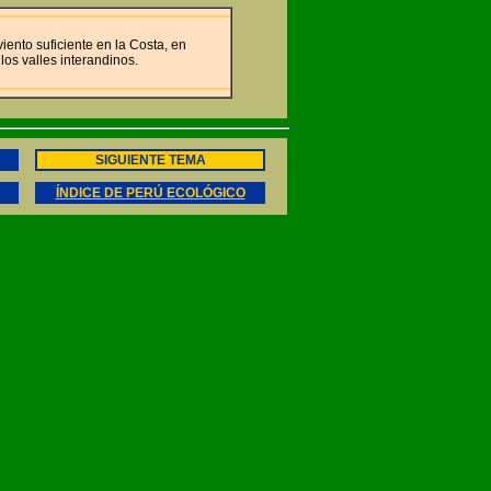
ento suficiente en la Costa, en
 los valles interandinos.
SIGUIENTE TEMA
ÍNDICE DE PERÚ ECOLÓGICO