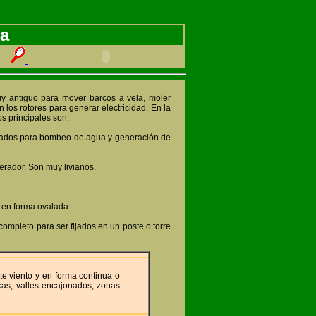
ca
muy antiguo para mover barcos a vela, moler
 los rotores para generar electricidad. En la
os principales son:
ecuados para bombeo de agua y generación de
erador. Son muy livianos.
) en forma ovalada.
mpleto para ser fijados en un poste o torre
e viento y en forma continua o
cas; valles encajonados; zonas