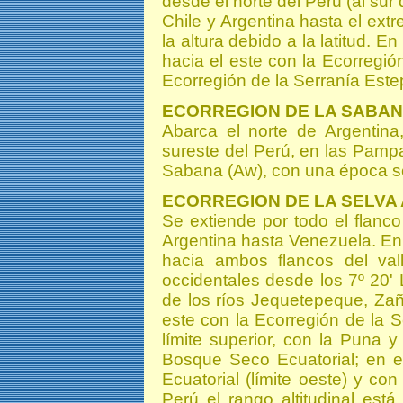
desde el norte del Perú (al sur 
Chile y Argentina hasta el ext
la altura debido a la latitud. En
hacia el este con la Ecorregión
Ecorregión de la Serranía Este
ECORREGION DE LA SABAN
Abarca el norte de Argentina
sureste del Perú, en las Pampas
Sabana (Aw), con una época s
ECORREGION DE LA SELVA
Se extiende por todo el flanco
Argentina hasta Venezuela. En
hacia ambos flancos del val
occidentales desde los 7º 20' L
de los ríos Jequetepeque, Zaña
este con la Ecorregión de la S
límite superior, con la Puna y 
Bosque Seco Ecuatorial; en e
Ecuatorial (límite oeste) y con
Perú el rango altitudinal est