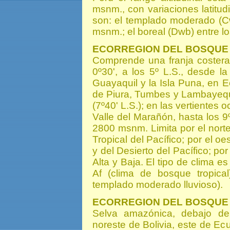
msnm., con variaciones latitud
son: el templado moderado (Cw
msnm.; el boreal (Dwb) entre l
ECORREGION DEL BOSQUE
Comprende una franja costera
0º30', a los 5º L.S., desde l
Guayaquil y la Isla Puna, en 
de Piura, Tumbes y Lambayequ
(7º40' L.S.); en las vertientes
Valle del Marañón, hasta los 9º
2800 msnm. Limita por el nort
Tropical del Pacífico; por el o
y del Desierto del Pacífico; po
Alta y Baja. El tipo de clima e
Af (clima de bosque tropica
templado moderado lluvioso).
ECORREGION DEL BOSQUE
Selva amazónica, debajo d
noreste de Bolivia, este de E