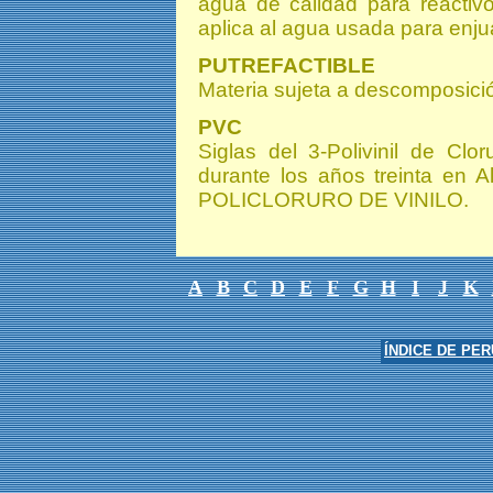
agua de calidad para reactiv
aplica al agua usada para enjua
PUTREFACTIBLE
Materia sujeta a descomposició
PVC
Siglas del 3-Polivinil de Clo
durante los años treinta en Al
POLICLORURO DE VINILO.
A
B
C
D
E
F
G
H
I
J
K
ÍNDICE DE PE