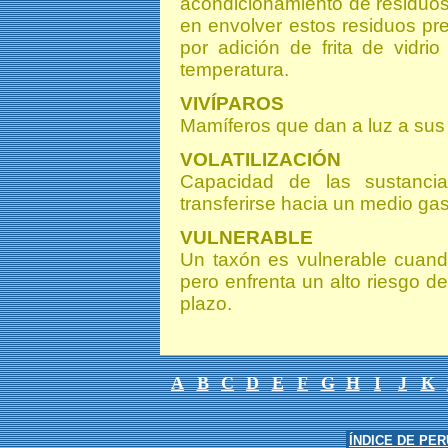
acondicionamiento de residuos 
en envolver estos residuos pr
por adición de frita de vidri
temperatura.
VIVÍPAROS
Mamíferos que dan a luz a sus
VOLATILIZACIÓN
Capacidad de las sustanci
transferirse hacia un medio ga
VULNERABLE
Un taxón es vulnerable cuando
pero enfrenta un alto riesgo d
plazo.
A
B
C
D
E
F
G
H
I
J
K
ÍNDICE DE PE